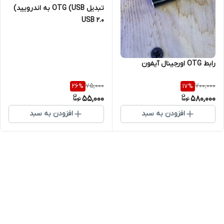
تبدیل OTG (USB به اندرویید)
USB 2.0
رابط OTG اورجینال آیفون
75,000
700,000
26
%
17
%
55,000
580,000
افزودن به سبد
افزودن به سبد