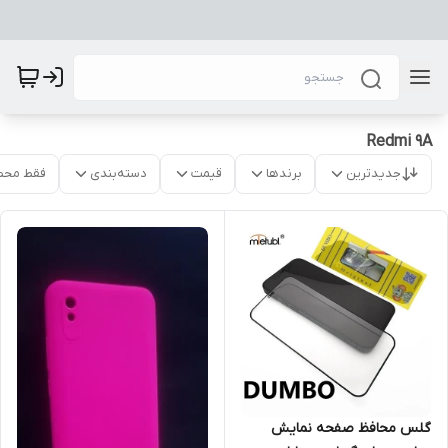
Redmi 9A
جدیدترین
برندها
قیمت
دسته‌بندی
فقط محص
گلس محافظ صفحه نمایش