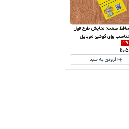
افظ صفحه نمایش طرح فول
اسب برای گوشی موبایل
22
%
Galaxy
5
افزودن به سبد