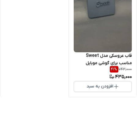
قاب عروسکی مدل Sweet
مناسب برای گوشی موبایل
743,000
41
%
سامسونگ Galaxy S23
435,000
افزودن به سبد