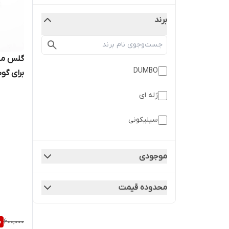
برند
گلس مح
DUMBO
A03
ژله ای
سیلیکونی
موجودی
محدوده قیمت
%
600,000