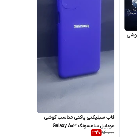
گوشی
قاب سیلیکنی پاکنی مناسب گوشی
موبایل سامسونگ Galaxy A03
39
%
840,000