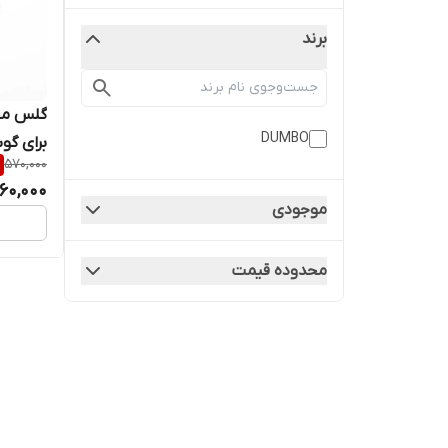
برند
گلس مح
DUMBO
570,000
A10s
60,000
موجودی
محدوده قیمت