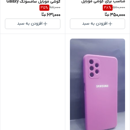
مناسب برای گوشی موبایل
گوشی موبایل سامسونگ Galaxy
981,000
570,000
35
%
38
%
سامسونگ Galaxy A73
A73
631,000
350,000
افزودن به سبد
افزودن به سبد