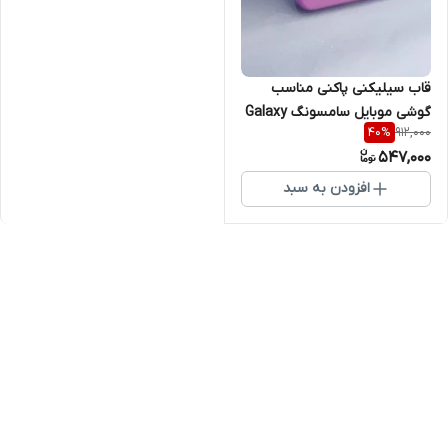
قاب سیلیکنی پاکنی مناسب
گوشی موبایل سامسونگ Galaxy
912,000
40
%
A73 5G
547,000
افزودن به سبد