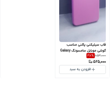
قاب سیلیکنی پاکنی مناسب
گوشی موبایل سامسونگ Galaxy
853,000
38
%
M23
525,000
افزودن به سبد