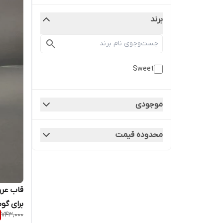
برند
Sweet
موجودی
محدوده قیمت
743,000
S23