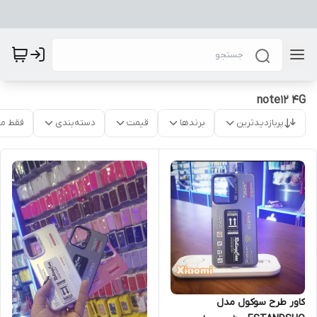
note12 4G
پربازدیدترین
برندها
قیمت
دسته‌بندی
فقط م
کاور طرح سوکول مدل