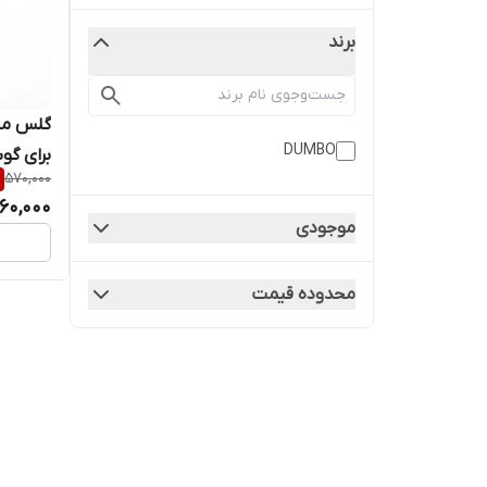
برند
گلس مح
DUMBO
570,000
C40
60,000
موجودی
محدوده قیمت