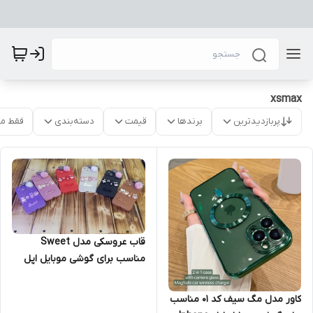
xsmax
پربازدیدترین
برندها
قیمت
دسته‌بندی
فقط م
قاب عروسکی مدل Sweet
مناسب برای گوشی موبایل اپل
iPhone XS Max
کاور مدل مگ سیف کد 01 مناسب