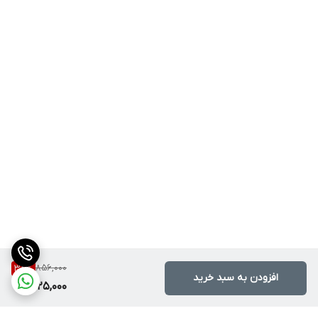
856,000
38
%
افزودن به سبد خرید
525,000