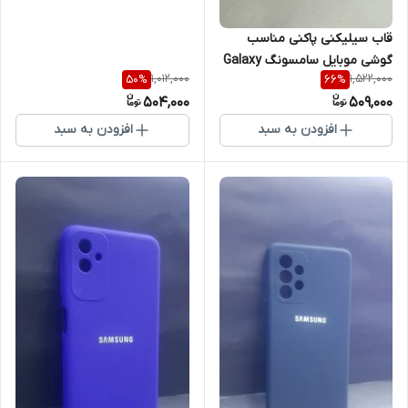
قاب سیلیکنی پاکنی مناسب
گوشی موبایل سامسونگ Galaxy
1,012,000
1,522,000
50
%
66
%
S21 fe
504,000
509,000
افزودن به سبد
افزودن به سبد