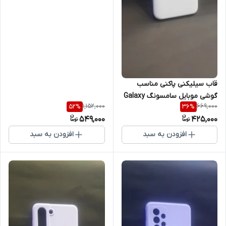
قاب سیلیکنی پاکنی مناسب
گوشی موبایل سامسونگ Galaxy
1,152,000
669,000
52
%
36
%
A03 Core
549,000
425,000
افزودن به سبد
افزودن به سبد