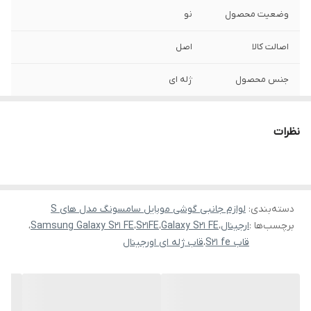
وضعیت محصول
نو
اصالت کالا
اصل
جنس محصول
ژله ای
نظرات
دسته‌بندی
:
لوازم جانبی گوشی موبایل سامسونگ مدل های S
برچسب‌ها :
ارجینال
،
Galaxy S21 FE
،
S21FE
،
Samsung Galaxy S21 FE
،
قاب S21 fe
،
قاب ژله ای اورجینال