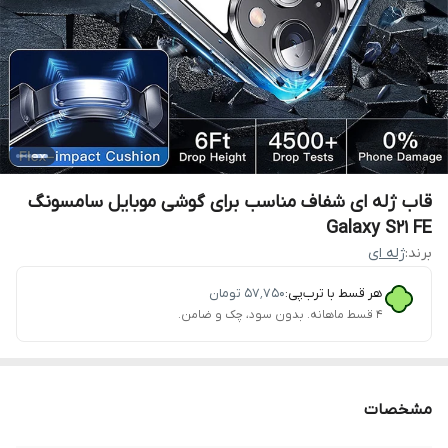
قاب ژله ای شفاف مناسب برای گوشی موبایل سامسونگ
Galaxy S21 FE
برند:
ژله ای
هر قسط با ترب‌پی:
۵۷٬۷۵۰
تومان
۴ قسط ماهانه. بدون سود، چک و ضامن.
مشخصات