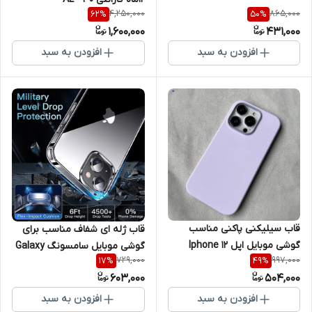
4,250,000
865,000
62
%
50
%
1,600,000
431,000
افزودن به سبد
افزودن به سبد
قاب سیلیکنی پاکنی مناسب
قاب ژله ای شفاف مناسب برای
گوشی موبایل اپل Iphone 12
گوشی موبایل سامسونگ Galaxy
729,000
997,000
17
%
49
%
M33 5G
603,000
504,000
افزودن به سبد
افزودن به سبد