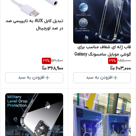
تبدیل کابل AUX به تایپیسی صد
در صد اورجینال
قاب ژله ای شفاف مناسب برای
گوشی موبایل سامسونگ Galaxy
521,500
855,000
29
%
29
%
A31
368,900
603,000
افزودن به سبد
افزودن به سبد