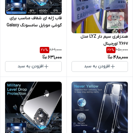
قاب ژله ای شفاف مناسب برای
گوشی موبایل سامسونگ Galaxy
A71
هندزفری سیم دار LYZ مدل
Y667 اورجینال
869,000
650,000
27
%
26
%
631,000
480,000
افزودن به سبد
افزودن به سبد