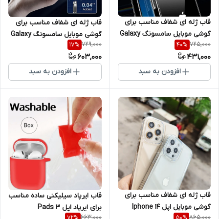
قاب ژله ای شفاف مناسب برای
قاب ژله ای شفاف مناسب برای
گوشی موبایل سامسونگ Galaxy
گوشی موبایل سامسونگ Galaxy
729,000
725,000
17
%
40
%
S22 Ultra
A22 4G / M32 4G
603,000
431,000
افزودن به سبد
افزودن به سبد
قاب ژله ای شفاف مناسب برای
قاب ایرپاد سیلیکنی ساده مناسب
گوشی موبایل اپل Iphone 14
برای ایرپاد اپل Pads 3
663,000
865,000
72
%
50
%
ProMax