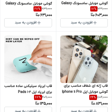
گوشی موبایل سامسونگ Galaxy
گوشی موبایل سامسونگ Galaxy
869,000
729,000
27
%
17
%
A13 4G / A32 5G / M32 5G
A32 4G
631,000
603,000
افزودن به سبد
افزودن به سبد
قاب ژله ای شفاف مناسب برای
قاب ایرپاد سیلیکنی ساده مناسب
گوشی موبایل اپل Iphone 11 Pro
برای ایرپاد اپل Pads 1-2
409,000
1,104,000
66
%
24
%
135,000
831,000
افزودن به سبد
افزودن به سبد