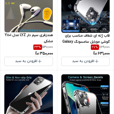
هندزفری سیم دار LYZ مدل Y801
قاب ژله ای شفاف مناسب برای
مشکی
گوشی موبایل سامسونگ Galaxy
530,000
869,000
33
%
27
%
A13 5G / A04S
350,000
631,000
افزودن به سبد
افزودن به سبد