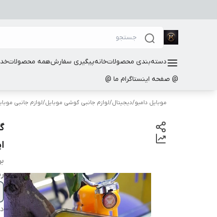
دسته‌بندی محصولات
خانه
پیگیری سفارش
همه محصولات
خدم
@ صفحه اینستاگرام ما @
موبایل دامبو
/
دیجیتال
/
لوازم جانبی گوشی موبایل
/
لوازم جانبی موبا
گ
اپل o
بر
ر
دس