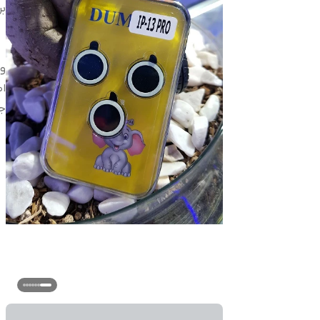
بر
و
اص
ج