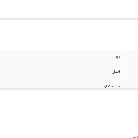
نو
اصل
شیشه ای
ید.