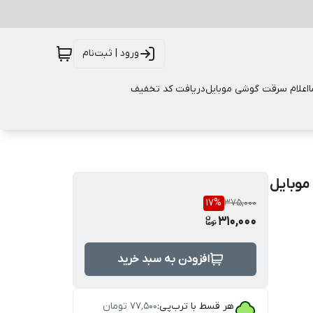
ورود | ثبت‌نام
اعلام سرقت گوشی موبایل
دریافت کد تخفیف
موبایل
17
%
375,000
310,000
افزودن به سبد خرید
هر قسط با ترب‌پی:
۷۷٬۵۰۰
تومان