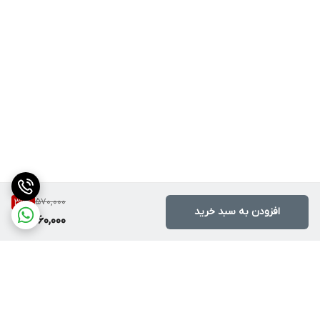
570,000
36
%
افزودن به سبد خرید
360,000