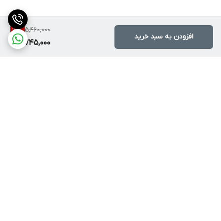
5,460,000
13
%
افزودن به سبد خرید
4,745,000
برگشت به بالا