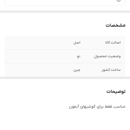
مشخصات
اصالت کالا
اصل
وضعیت محصول
نو
ساخت کشور
چین
ولتاژ ورودی
5V/3A
توضیحات
ولتاژ خروجی برای
10W
گوشی موبایل
مناسب فقط برای گوشیهای آیفون
ولتاژ خروجی برای
2W
ایرپاد