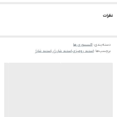
ولتاژ خروجی برای
1-3W
ساعت واچ
نظرات
دسته‌بندی
:
اکسسوری ها
برچسب‌ها :
استند رومیزی
،
استند شاررژر
،
استند شارژ