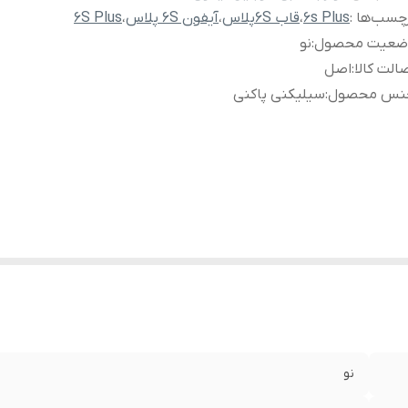
چسب‌ها :
6s Plus
،
قاب 6Sپلاس
،
آیفون 6S پلاس
،
6S Plus
ضعیت محصول
:
نو
الت کالا
:
اصل
نس محصول
:
سیلیکنی پاکنی
نو