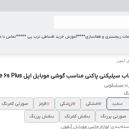
ات ریجستری و فعالسازی
****آموزش خرید اقساطی ترب پی *****
تماس با ما
یل آیفون
ب سیلیکنی پاکنی مناسب گوشی موبایل اپل Iphone 6s Plus
ند:
سیلیکونی
نگ
سفید
مشکی
زرشکی
قرمز
صورتی کمرنگ
صورتی پررنگ
بنفش کمرنگ
بنفش پررنگ
ته‌بندی
:
لوازم جانبی موبایل آیفون