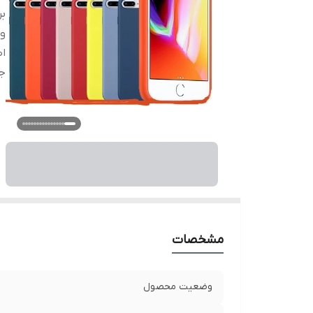
بر
و
اص
ج
مشخصات
وضعیت محصول