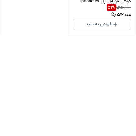
گوشی موبایل اپل Iphone 6s
1,256,000
59
%
Plus
512,000
افزودن به سبد