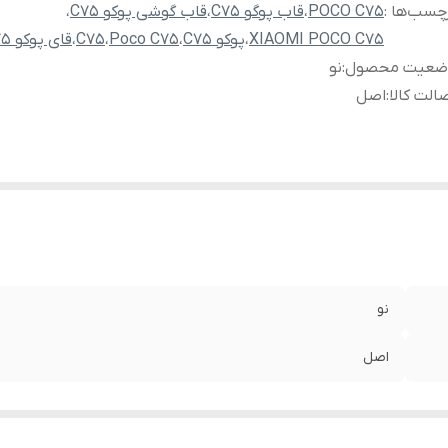
چسب‌ها :
POCO C75
،
قاب پوگو C75
،
قاب گوشی پوکو C75
،
XIAOMI POCO C75
،
پوکو C75
،
Poco C75
،
C75
،
قای پوکو C75
ضعیت محصول
:
نو
الت کالا
:
اصل
نو
اصل