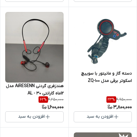
دسته گاز و مانیتور با سوییچ
اسکوتر برقی مدل ZQ-100
هندزفری گردنی AiRESENN مدل
12ماه گارانتی AL - 30
4,250,000
4,950,000
62
%
23
%
1,600,000
3,800,000
افزودن به سبد
افزودن به سبد