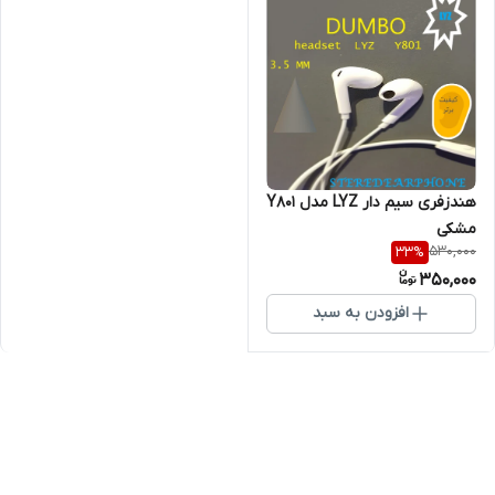
هندزفری سیم دار LYZ مدل Y801
مشکی
530,000
33
%
350,000
افزودن به سبد