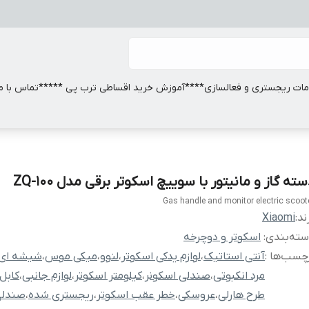
ات ریجستری و فعالسازی
****آموزش خرید اقساطی ترب پی *****
تماس با ما
ته گاز و مانیتور با سوییچ اسکوتر برقی مدل ZQ-100
Gas handle and monitor electric scoot
ند:
Xiaomi
ته‌بندی
:
اسکوتر و دوچرخه
چسب‌ها :
آنتی استاتیک
،
لوازم یدکی اسکوتر
،
لنوو
،
میکی موس
،
شیشه ای
مرد انکبوتی
،
صندلی اسکونر
،
کیلومتر اسکوتر
،
لوازم جانبی
،
کابل
طرح هارلی
،
عروسکی
،
خطر عقب اسکوتر
،
ریجستری شده
،
صندلی