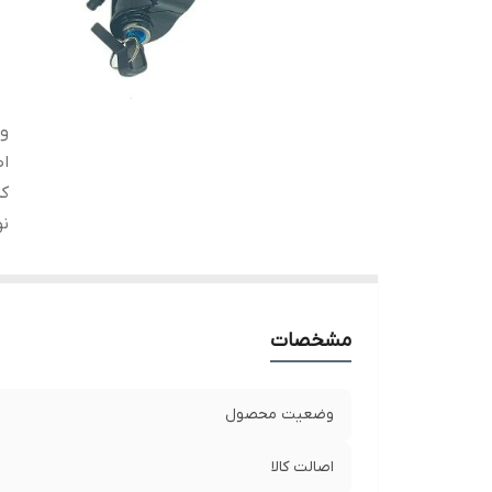
و
اص
ک
ن
مشخصات
وضعیت محصول
اصالت کالا