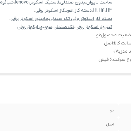
ساخت تایوان
،
بدون صندلی
،
لاستیک اسکوتر
،
lenovo
،
شیائوم
H3
،
H4
،
H1
،
دسته گاز
،
اهرمگاز اسکوتر برقی
،
دسته گار اسکوتر برقی تک صندلی
،
مانیتور اسکوتر برقی
،
کنترولر اسکوتر برقی
،
تک صندلی
،
سوییچ ایکوتر برقی
ضعیت محصول
:
نو
الت کالا
:
اصل
د مدل
:
07
وع سوکت
:
6 فیش
نو
اصل