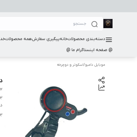
دسته‌بندی محصولات
خانه
پیگیری سفارش
همه محصولات
خدم
@ صفحه اینستاگرام ما @
موبایل دامبو
/
اسکوتر و دوچرخه
دس
er
بر
دس
بر