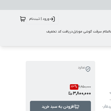
ورود | ثبت‌نام
اعلام سرقت گوشی موبایل
دریافت کد تخفیف
ندارد
23
%
4,950,000
،
3,800,000
،
 دار
،
افزودن به سبد خرید