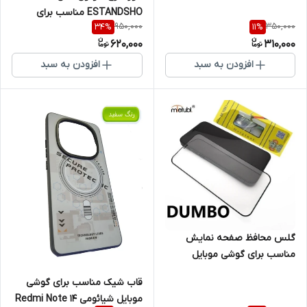
ESTANDSHO مناسب برای
950,000
350,000
34
%
11
%
گوشی موبایل شیائومی Note 12
620,000
310,000
Pro 4G
افزودن به سبد
افزودن به سبد
گلس محافظ صفحه نمایش
مناسب برای گوشی موبایل
سامسونگ Galaxy A16
قاب شیک مناسب برای گوشی
موبایل شیائومی Redmi Note 14