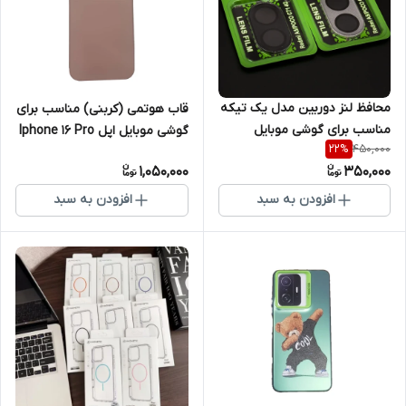
محافظ لنز دوربین مدل یک تیکه
قاب هوتمی (کربنی) مناسب برای
مناسب برای گوشی موبایل
گوشی موبایل اپل Iphone 16 Pro
450,000
22
%
شیائومی Redmi A5 / Poco C71
1,050,000
350,000
افزودن به سبد
افزودن به سبد