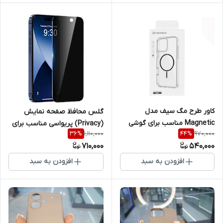
کاور طرح مگ سیف مدل
گلس محافظ صفحه نمایش
Magnetic مناسب برای گوشی
(Privacy) پریواسی مناسب برای
1,110,000
970,000
36
%
44
%
موبایل سامسونگ Galaxy A36
گوشی موبایل اپل Iphone 13
710,000
540,000
ProMax
افزودن به سبد
افزودن به سبد