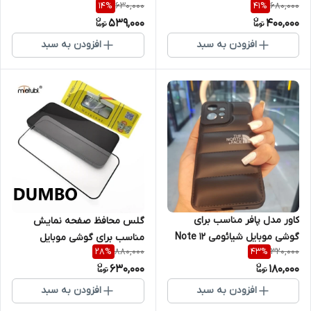
630,000
680,000
14
%
41
%
Pro 4G
539,000
400,000
افزودن به سبد
افزودن به سبد
کاور مدل پافر مناسب برای
گلس محافظ صفحه نمایش
گوشی موبایل شیائومی Note 12
مناسب برای گوشی موبایل
880,000
320,000
28
%
43
%
4G
سامسونگ Galaxy S21 fe
630,000
180,000
افزودن به سبد
افزودن به سبد