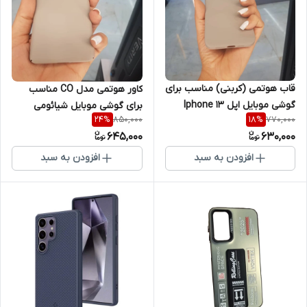
قاب هوتمی (کربنی) مناسب برای
کاور هوتمی مدل CO مناسب
گوشی موبایل اپل Iphone 13
برای گوشی موبایل شیائومی
850,000
770,000
24
%
18
%
ProMax
Note 13 pro plus
645,000
630,000
افزودن به سبد
افزودن به سبد