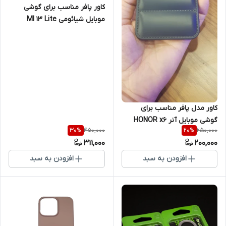
کاور پافر مناسب برای گوشی
موبایل شیائومی MI 13 Lite
کاور مدل پافر مناسب برای
گوشی موبایل آنر HONOR x6
450,000
250,000
30
%
20
%
311,000
200,000
افزودن به سبد
افزودن به سبد