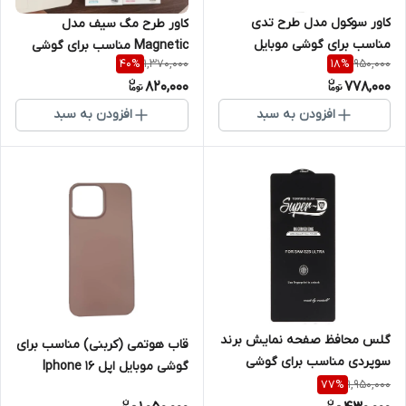
کاور سوکول مدل طرح تدی
کاور طرح مگ سیف مدل
مناسب برای گوشی موبایل
Magnetic مناسب برای گوشی
1,370,000
950,000
40
%
18
%
شیائومی Note 13 pro 4G
موبایل سامسونگ Galaxy A56
820,000
778,000
افزودن به سبد
افزودن به سبد
گلس محافظ صفحه نمایش برند
قاب هوتمی (کربنی) مناسب برای
سوپردی مناسب برای گوشی
گوشی موبایل اپل Iphone 16
موبایل سامسونگ Galaxy S25
1,950,000
77
%
ProMax
Ultra