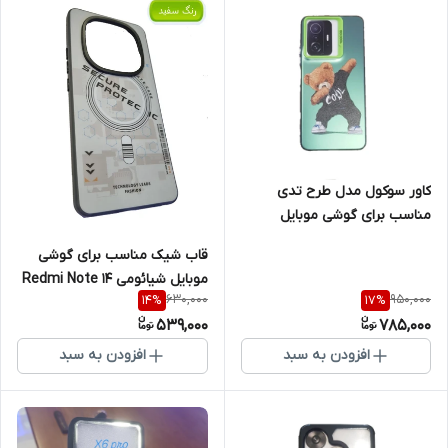
کاور سوکول مدل طرح تدی
مناسب برای گوشی موبایل
شیائومی Note 13 4G / Poco
قاب شیک مناسب برای گوشی
M7 Pro
موبایل شیائومی Redmi Note 14
630,000
950,000
14
%
17
%
Pro 5G
539,000
785,000
افزودن به سبد
افزودن به سبد