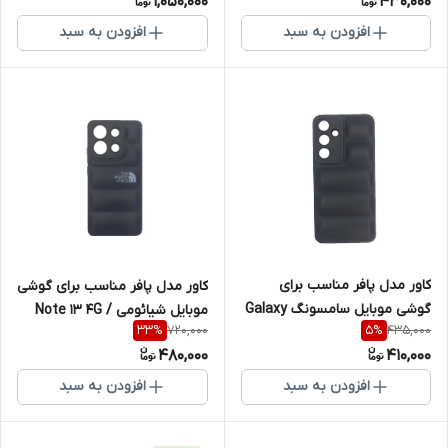
1,050,000
430,000
افزودن به سبد
افزودن به سبد
کاور مدل پافر مناسب برای
کاور مدل پافر مناسب برای گوشی
گوشی موبایل سامسونگ Galaxy
موبایل شیائومی Note 13 4G /
720,000
435,000
33
%
5
%
S23 FE
Poco M7 Pro
480,000
410,000
افزودن به سبد
افزودن به سبد