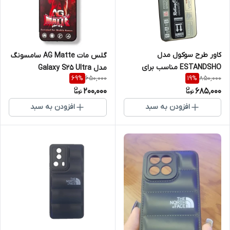
کاور طرح سوکول مدل
گلس مات AG Matte سامسونگ
ESTANDSHO مناسب برای
مدل Galaxy S25 Ultra
650,000
850,000
69
%
19
%
گوشی موبایل سامسونگ Galaxy
200,000
685,000
A25
افزودن به سبد
افزودن به سبد