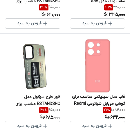
سامسونگ مدل A55
ESTANDSHO مناسب برای
950,000
660,000
34
%
49
%
گوشی موبایل شیائومی Note 12
620,000
335,000
4G
افزودن به سبد
افزودن به سبد
قاب مدل سیلیکنی مناسب برای
کاور طرح سوکول مدل
گوشی موبایل شیائومی Redmi
ESTANDSHO مناسب برای
950,000
1,084,000
27
%
41
%
Note 14S
گوشی موبایل سامسونگ Galaxy
685,000
632,000
A15
افزودن به سبد
افزودن به سبد