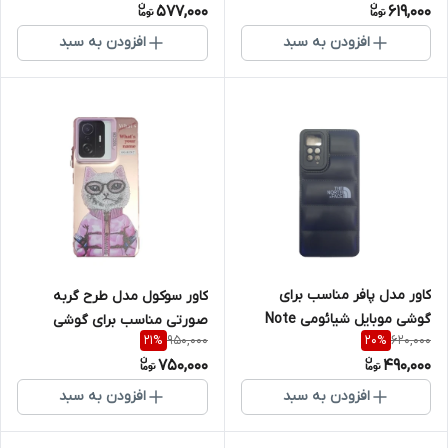
577,000
619,000
افزودن به سبد
افزودن به سبد
کاور مدل پافر مناسب برای
کاور سوکول مدل طرح گربه
گوشی موبایل شیائومی Note
صورتی مناسب برای گوشی
950,000
620,000
21
%
20
%
12Pro 4G
موبایل شیائومی Note 13 4G /
750,000
490,000
Poco M7 Pro
افزودن به سبد
افزودن به سبد