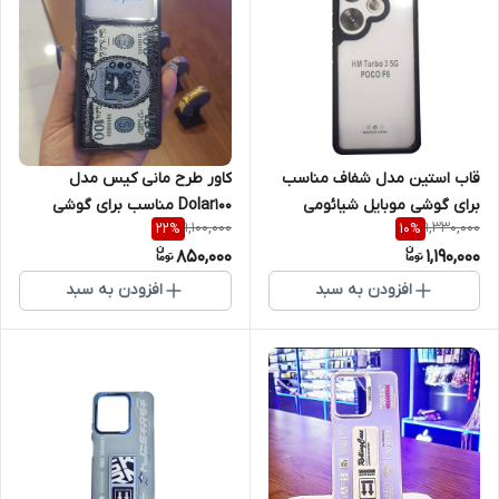
کاور طرح مانی کیس مدل
قاب استین مدل شفاف مناسب
Dolar100 مناسب برای گوشی
برای گوشی موبایل شیائومی
1,100,000
1,330,000
22
%
10
%
موبایل شیائومی POCO X6 Pro
POCO F6
850,000
1,190,000
افزودن به سبد
افزودن به سبد