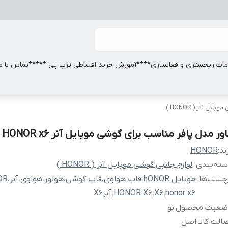
ات ریجستری و فعالسازی
****آموزش خرید اقساطی ترب پی *****
تماس با ما
یل آنر ( HONOR )
ور مدل پافر مناسب برای گوشی موبایل آنر HONOR x6
ند:
HONOR
ته‌بندی
:
لوازم جانبی گوشی موبایل آنر ( HONOR )
چسب‌ها :
موبایل
،
hONOR
،
قاب هواوی
،
قاب گوشی
،
هونور
،
هواوی
،
آنر
،
OR
honor x6
،
X6
،
HONOR X6
،
آنرX6
ضعیت محصول
:
نو
الت کالا
:
اصل