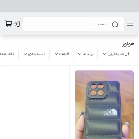
هونور
جدیدترین
برندها
قیمت
دسته‌بندی
فقط محص