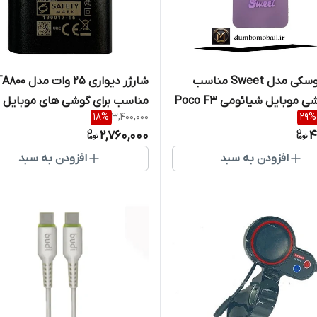
قاب عروسکی مدل Sweet مناسب
شارژر دیواری 25 و
ی موبایل شیائومی Poco F3
مناسب برای گوشی های موبایل
18
%
3,400,000
29
%
سامسونگ
2,760,000
4
افزودن به سبد
افزودن به سبد