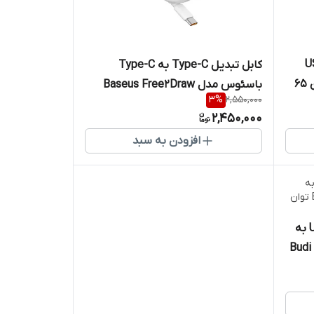
ه USB-C
کابل تبدیل Type-C به Type-C
بودی مدل Budi DC158TT10 توان 65
باسئوس مدل Baseus Free2Draw
3
%
2,550,000
Mini Retractable 100W طول 1متر
2,450,000
افزودن به سبد
کابل شارژ کنفی یک به دو ‌USB-C به
Budi DC2