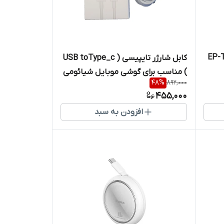
ات مدل EP-TA800
کابل شارژر تایپیسی ( USB toType_c
) مناسب برای گوشی موبایل شیائومی
48
%
892,000
طول 1 متر 6 آمپر
455,000
افزودن به سبد