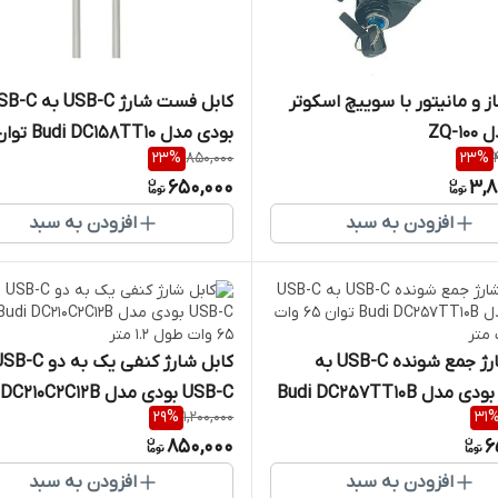
ز و مانیتور با سوییچ اسکوتر
کابل فست شارژ USB-C ب
ZQ-1
23
%
850,000
23
%
وات طول 1 متر
650,000
3,8
افزودن به سبد
افزودن به سبد
کابل شارژ جمع شونده USB-C به
USB-C بودی مدل Budi DC257TT10B
‌USB-C بودی مدل 10C2C12B
29
%
1,200,000
31
توان 65 وات طول 1.2 متر
850,000
6
افزودن به سبد
افزودن به سبد