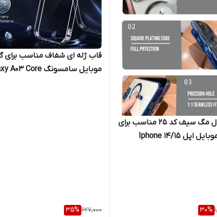
قاب ژله ای شفاف مناسب برای 
موبایل سامسونگ Galaxy A03 Core
کاور مدل مگ سیف کد 25 مناسب برای
گوشی موبایل اپل Iphone 14/15
P
35
%
627,000
30
%