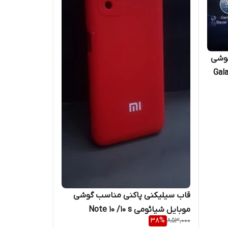
گوشی
قاب سیلیکنی پاکنی مناسب گوشی
موبایل شیائومی Note 10 /10 s
38
%
853,000