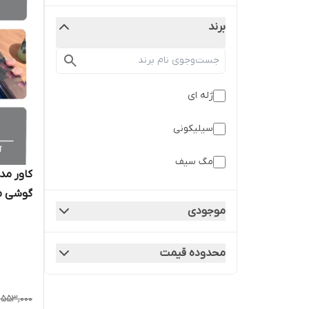
برند
ژله ای
سیلیکونی
مگ سیف
موجودی
ROMAX
محدوده قیمت
1,553,000