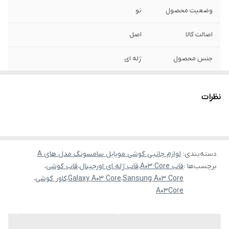
وضعیت محصول
نو
اصالت کالا
اصل
جنس محصول
ژله ای
نظرات
دسته‌بندی
:
لوازم جانبی گوشی موبایل سامسونگ مدل های A
برچسب‌ها :
قاب A03 Core
،
قاب ژله ای اورجینال
،
قاب گوشی
،
Sansung A03 Core
،
Galaxy A03 Core
،
کاور گوشی
،
A03Core