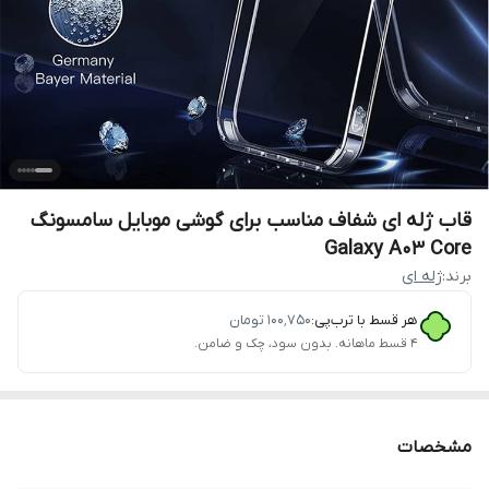
قاب ژله ای شفاف مناسب برای گوشی موبایل سامسونگ
Galaxy A03 Core
برند:
ژله ای
هر قسط با ترب‌پی:
۱۰۰٬۷۵۰
تومان
۴ قسط ماهانه. بدون سود، چک و ضامن.
مشخصات