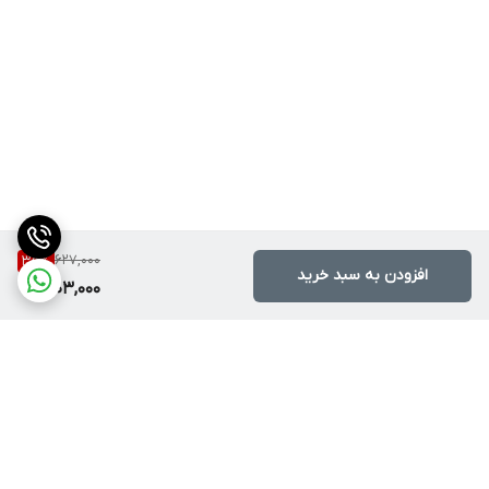
627,000
35
%
افزودن به سبد خرید
403,000