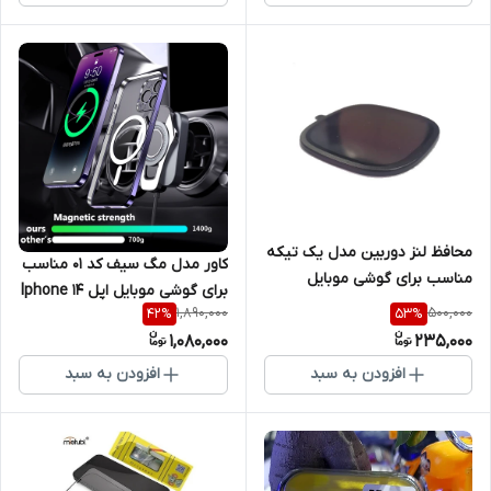
محافظ لنز دوربین مدل یک تیکه
کاور مدل مگ سیف کد 01 مناسب
مناسب برای گوشی موبایل
برای گوشی موبایل اپل Iphone 14
شیائومی Redmi Note 14 Pro
1,890,000
500,000
42
%
53
%
plus
Plus
1,080,000
235,000
افزودن به سبد
افزودن به سبد