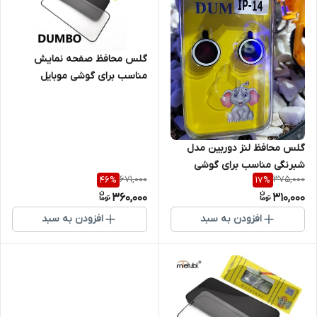
گلس محافظ صفحه نمایش
مناسب برای گوشی موبایل
سامسونگ Iphone 14 Plus
گلس محافظ لنز دوربین مدل
شبرنگی مناسب برای گوشی
671,000
375,000
46
%
17
%
موبایل اپل iPhone 14
360,000
310,000
افزودن به سبد
افزودن به سبد