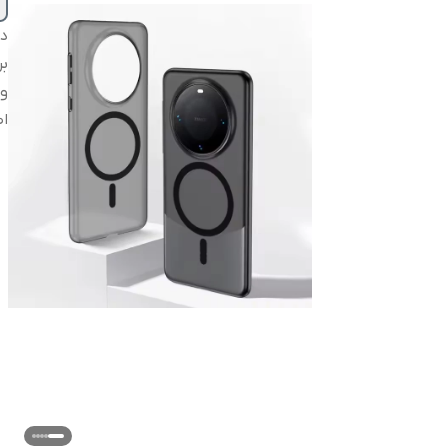
دس
بر
و
اص