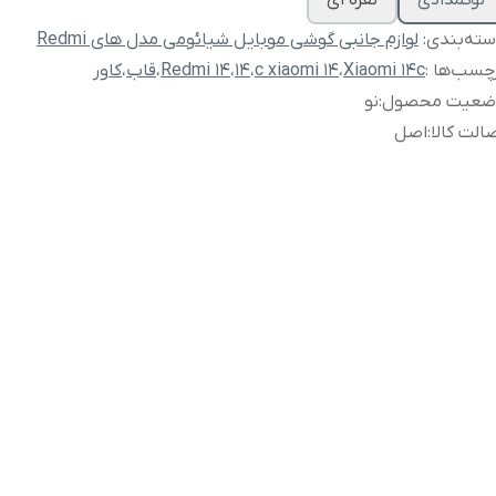
نوکمدادی
نقره ای
ته‌بندی
:
لوازم جانبی گوشی موبایل شیائومی مدل های Redmi
چسب‌ها :
Xiaomi 14c
،
14 c xiaomi
،
14
،
Redmi 14
،
قاب
،
کاور
ضعیت محصول
:
نو
الت کالا
:
اصل