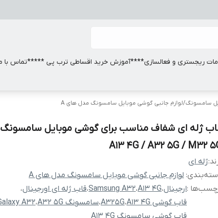
ات ریجستری و فعالسازی
****آموزش خرید اقساطی ترب پی *****
تماس با ما
ایل سامسونگ
/
لوازم جانبی گوشی موبایل سامسونگ مدل های A
A13 4G / A32 5G / M32 5
ند:
ژله ای
ته‌بندی
:
لوازم جانبی گوشی موبایل سامسونگ مدل های A
چسب‌ها :
ارجینال
،
A13 4G
،
Samsung A32
،
قاب ژله ای اورجینال
،
قاب گوشی A13 4G
،
A325G
،
سامسونگ A32 5G
،
Galaxy A32
قاب گوشی سامسونگ A13 4G