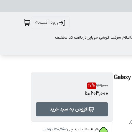
ورود | ثبت‌نام
اعلام سرقت گوشی موبایل
دریافت کد تخفیف
قاب ژله ای شفاف مناسب برای گوشی موبایل سامسونگ Galaxy
17
%
729,000
603,000
افزودن به سبد خرید
،
هر قسط با ترب‌پی:
۱۵۰٬۷۵۰
تومان