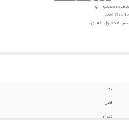
ضعیت محصول
:
نو
الت کالا
:
اصل
نس محصول
:
ژله ای
نو
اصل
ژله ای