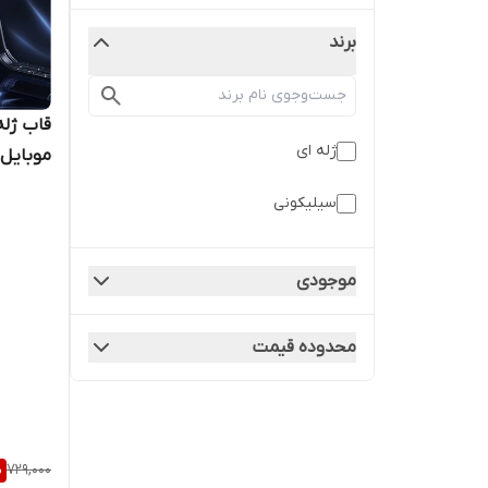
برند
قاب ژل
ژله ای
M32 5G
سیلیکونی
موجودی
محدوده قیمت
%
729,000