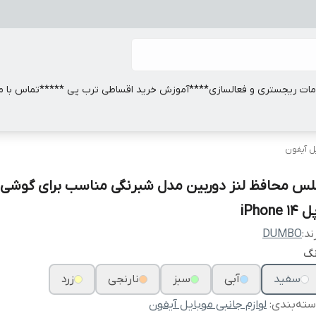
ات ریجستری و فعالسازی
****آموزش خرید اقساطی ترب پی *****
تماس با ما
یل آیفون
لس محافظ لنز دوربین مدل شبرنگی مناسب برای گوشی 
iPhone 14
ند:
DUMBO
نگ
سفید
آبی
سبز
نارنجی
زرد
ته‌بندی
:
لوازم جانبی موبایل آیفون