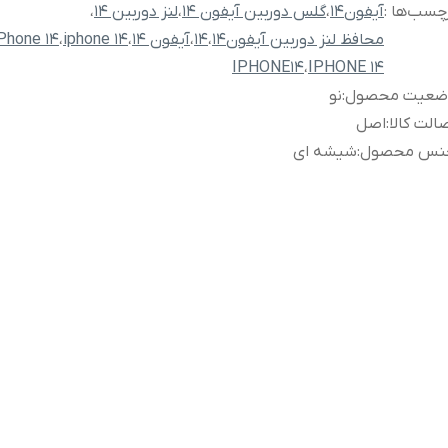
چسب‌ها :
آیفون14
،
گلس دوربین آیفون 14
،
لنز دوربین 14
،
محافظ لنز دوربین آیفون14
،
14
،
آیفون 14
،
iphone 14
،
Phone 14
IPHONE14
،
IPHONE 14
ضعیت محصول
:
نو
الت کالا
:
اصل
نس محصول
:
شیشه ای