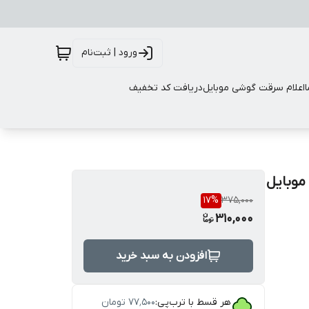
ورود | ثبت‌نام
اعلام سرقت گوشی موبایل
دریافت کد تخفیف
موبایل
17
%
375,000
310,000
افزودن به سبد خرید
هر قسط با ترب‌پی:
۷۷٬۵۰۰
تومان