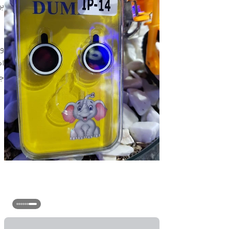
بر
و
اص
ج