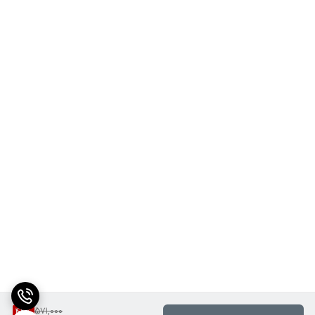
571,000
42
%