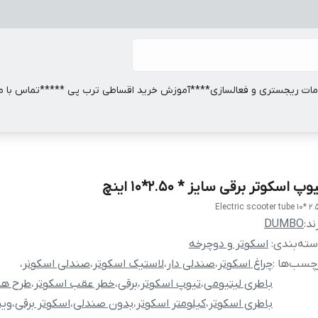
ات ریجستری و فعالسازی
****آموزش خرید اقساطی ترب پی *****
تماس با ما
وپ اسکوتر برقی سایز * 2.50*10 اینچ
Electric scooter tube 10* 2.
ند:
DUMBO
ته‌بندی
:
اسکوتر و دوچرخه
چسب‌ها :
چراغ اسکوتر
،
صندلی دار
،
لاستیک اسکوتر
،
صندلی اسکونر
،
باطری لیتیومی
،
تیوپ اسکوتر
،
برقی
،
خطر عقب اسکوتر
،
طرح ها
باطری اسکوتر
،
کیلومتر اسکوتر
،
بدون صندلی
،
اسکوتر برقی
،
وین