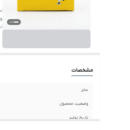
سا
و
تا
مشخصات
سایز
وضعیت محصول
تاریخ تولید