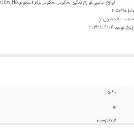
لوازم جانبی
،
لوازم یدکی اسکوتر
،
اسکوتر
،
ترمز اسکوتر
،
H5
،
https
یز
:
10*2.50
ضعیت محصول
:
نو
ریخ تولید
:
2023/04/04
10*2.50
نو
2023/04/04