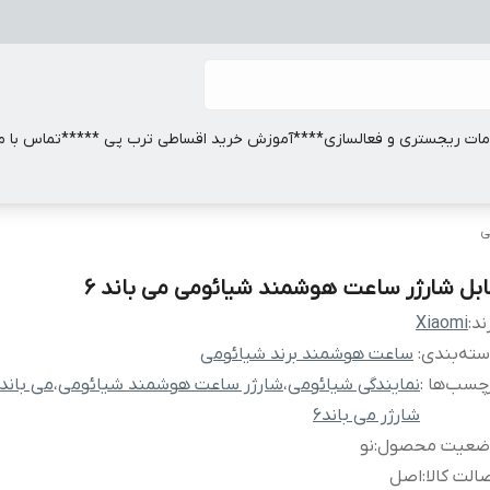
ات ریجستری و فعالسازی
****آموزش خرید اقساطی ترب پی *****
تماس با ما
ی
ابل شارژر ساعت هوشمند شیائومی می باند 6
ند:
Xiaomi
ته‌بندی
:
ساعت هوشمند برند شیائومی
چسب‌ها :
نمایندگی شیائومی
،
شارژر ساعت هوشمند شیائومی
،
می باند
شارژر می باند6
ضعیت محصول
:
نو
الت کالا
:
اصل