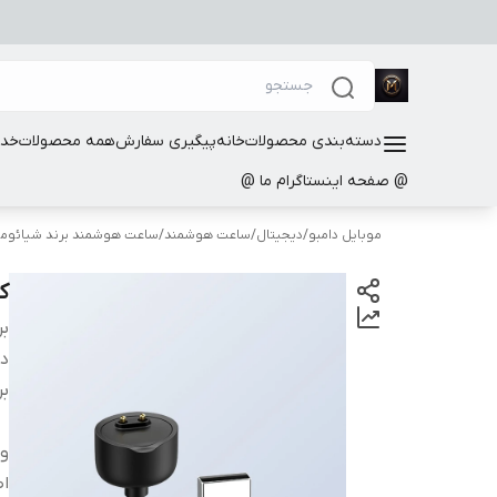
دسته‌بندی محصولات
خانه
پیگیری سفارش
همه محصولات
خدم
@ صفحه اینستاگرام ما @
موبایل دامبو
/
دیجیتال
/
ساعت هوشمند
/
ساعت هوشمند برند شیائوم
ک
بر
دس
بر
و
اص