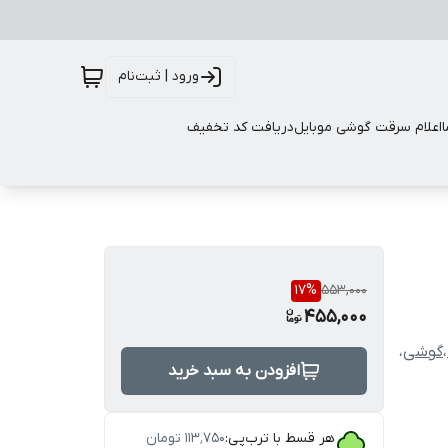
ورود | ثبت‌نام
اعلام سرقت گوشی موبایل
دریافت کد تخفیف
17
%
553,000
455,000
،
گوشی
،
افزودن به سبد خرید
هر قسط با ترب‌پی:
۱۱۳٬۷۵۰
تومان