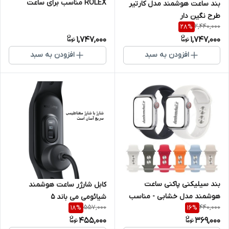
ROLEX مناسب برای ساعت
بند ساعت هوشمند مدل کارتیر
هوشمند
طرح نگین دار
2,440,000
28
%
1,747,000
1,747,000
افزودن به سبد
افزودن به سبد
بند سیلیکنی پاکنی ساعت
کابل شارژر ساعت هوشمند
هوشمند مدل خشابی - مناسب
شیائومی می باند 5
557,000
440,000
18
%
16
%
برای سایزهای 42 تا 49 میلیمتری
455,000
369,000