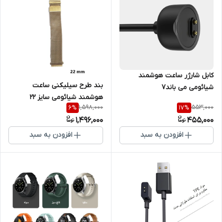
کابل شارژر ساعت هوشمند
بند طرح سیلیکنی ساعت
شیائومی می باند7
هوشمند شیائومی سایز 22
1,598,000
553,000
6
%
17
%
1,496,000
455,000
افزودن به سبد
افزودن به سبد