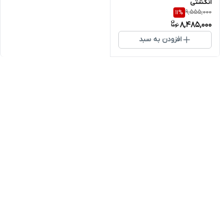
انگشتی
9,555,000
11
%
8,485,000
افزودن به سبد