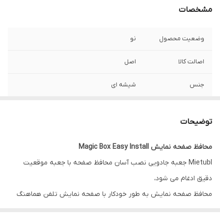
مشخصات
وضعیت محصول
نو
اصالت کالا
اصل
جنس
شیشه ای
لوازم همراه
گلس + پد + ماشین چسبان + محافظ زیر
گوشی
توضیحات
محافظ صفحه نمایش Magic Box Easy Install
Mietubl جعبه جادویی نصب آسان محافظ صفحه با جعبه موقعیت
دقیق ادغام می شود،
محافظ صفحه نمایش به طور خودکار با صفحه نمایش تلفن هماهنگ
می شود.