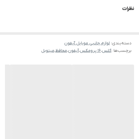
به سادگی آن را روی دستگاه ببندید، زبانه را بکشید و
نظرات
فیلم خود را در جای خود قرار می دهد — سریع، دقیق و بدون دردسر.
دسته‌بندی
:
لوازم جانبی موبایل آیفون
برچسب‌ها :
گلس
،
16 پرومکس
،
آیفون
،
محافظ
،
میتوبل