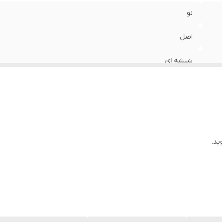
نو
اصل
شیشه ای
ید.