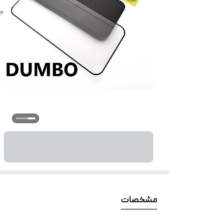
ج
مشخصات