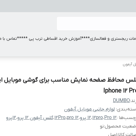
ات ریجستری و فعالسازی
****آموزش خرید اقساطی ترب پی *****
تماس با ما
یل آیفون
لس محافظ صفحه نمایش مناسب برای گوشی موبایل اپ
Iphone 12 Pr
ند:
DUMBO
ته‌بندی
:
لوازم جانبی موبایل آیفون
چسب‌ها :
12 Pro
،
12pro
،
12 پرو
،
12 pro
،
12Pro
،
گلس آیفون 12 پرو
،
12پرو
ضعیت محصول
:
نو
الت کالا
:
اصل