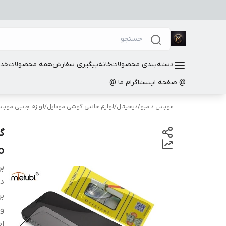
دسته‌بندی محصولات
خانه
پیگیری سفارش
همه محصولات
خدم
@ صفحه اینستاگرام ما @
موبایل دامبو
/
دیجیتال
/
لوازم جانبی گوشی موبایل
/
لوازم جانبی موبا
گ
o
بر
دس
بر
و
اص