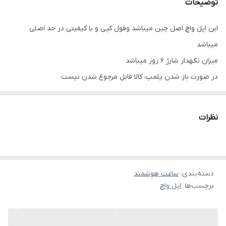
توضیحات
وضعیت محصول
نو
این اپل واچ اصل چین میباشد وفول کپی و با کیفیتی در حد اصلی
میباشد
زمان شارژ شدن
2ساعت و 30 دقیقه
میزان نگهدار شارژ 6 روز میباشد
جنس بدنه
آلومینیوم
در صورت باز شدن پلمپ، کالا قابل مرجوع شدن نیست
تعداد بند همراه
۱عدد
قابلیت تعویض بند
دارد
نظرات
نوع شارژر
مغناطیسی
شرط مرجوع کردن
در صورت باز شدن پلمپ، کالا قابل مرجوع شدن
دسته‌بندی
:
ساعت هوشمند
نیست
برچسب‌ها :
اپل واچ
جنس بندها
سیلیکن