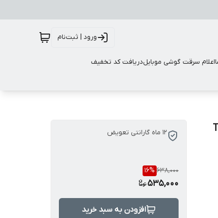
ورود | ثبت‌نام
اعلام سرقت گوشی موبایل
دریافت کد تخفیف
 برند Smart2030 مدل T5
12 ماه گارانتی تعویض
16
%
638,000
535,000
افزودن به سبد خرید