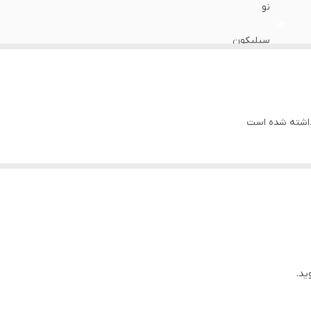
نو
سیلیکون
دارد
شارژ فوق سریع
اشته شده است
2.5
100cm
چین
ید.