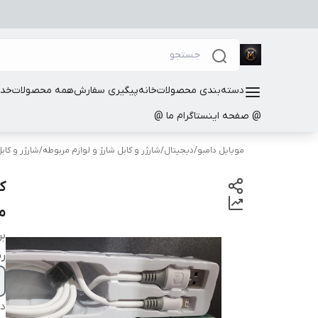
دسته‌بندی محصولات
خانه
پیگیری سفارش
همه محصولات
خدم
@ صفحه اینستاگرام ما @
موبایل دامبو
/
دیجیتال
/
شارژر و کابل شارژ و لوازم مربوطه
/
شارژر و کا
م
بر
ر
دس