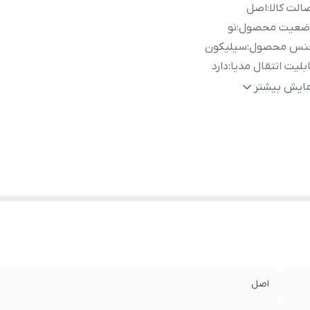
الت کالا
:
اصل
ضعیت محصول
:
نو
نس محصول
:
سیلیکون
بلیت انتقال مدیا
:
دارد
رعت شارژ
:
شارژ فوق سریع
مایش بیشتر
یان
:
2.5
ل کابل
:
100cm
ور سازنده
:
چین
اصل