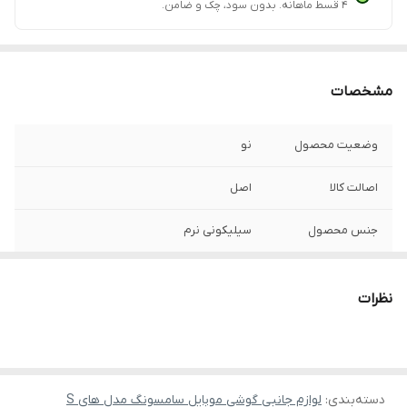
۴ قسط ماهانه. بدون سود، چک و ضامن.
مشخصات
وضعیت محصول
نو
اصالت کالا
اصل
جنس محصول
سیلیکونی نرم
طراحی روی قاب
برجسته
نظرات
دسته‌بندی
:
لوازم جانبی گوشی موبایل سامسونگ مدل های S