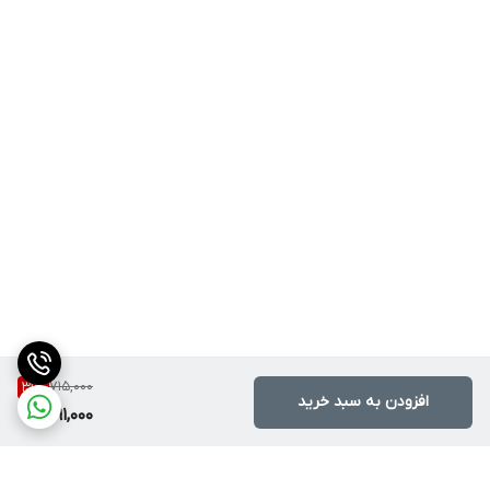
715,000
31
%
افزودن به سبد خرید
491,000