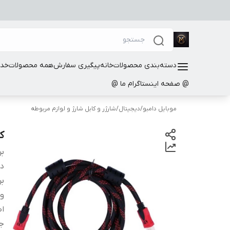
دسته‌بندی محصولات
خانه
پیگیری سفارش
همه محصولات
خدم
@ صفحه اینستاگرام ما @
موبایل دامبو
/
دیجیتال
/
شارژر و کابل شارژ و لوازم مربوطه
کابل 
بر
دس
بر
و
اص
ج