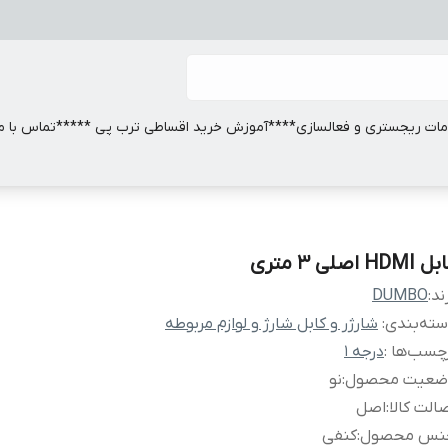
ات ریجستری و فعالسازی
****آموزش خرید اقساطی ترب پی *****
تماس با ما
HDMI اصلی 3 متری
ند:
DUMBO
ته‌بندی
:
شارژر و کابل شارژ و لوازم مربوطه
چسب‌ها :
درجه 1
ضعیت محصول
:
نو
الت کالا
:
اصل
نس محصول
:
کنفی