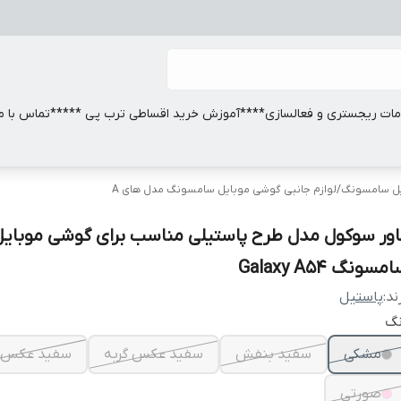
ات ریجستری و فعالسازی
****آموزش خرید اقساطی ترب پی *****
تماس با ما
ایل سامسونگ
/
لوازم جانبی گوشی موبایل سامسونگ مدل های A
اور سوکول مدل طرح پاستیلی مناسب برای گوشی موبایل
مسونگ Galaxy A54
ند:
پاستیل
نگ
مشکی
سفید بنفش
سفید عکس گربه
سفید عکس 
صورتی