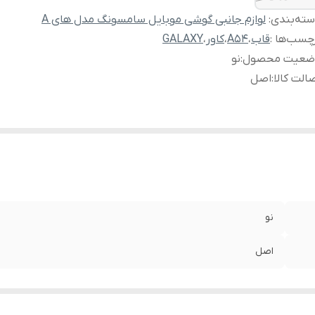
ته‌بندی
:
لوازم جانبی گوشی موبایل سامسونگ مدل های A
چسب‌ها :
قاب
،
A54
،
کاور
،
GALAXY
ضعیت محصول
:
نو
الت کالا
:
اصل
نو
اصل