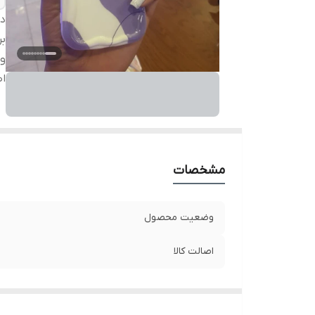
دس
بر
و
اص
مشخصات
وضعیت محصول
اصالت کالا