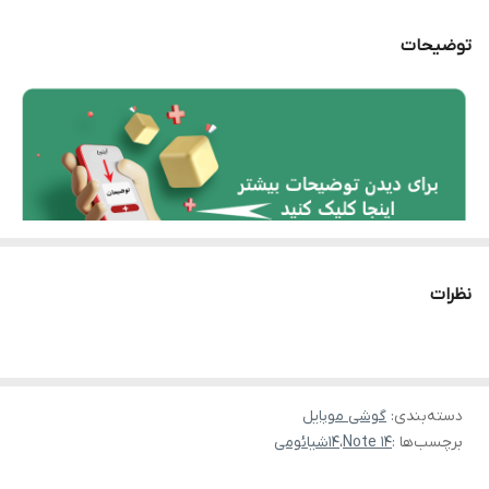
کارت
توضیحات
زمان ارسال در
3 روز بعد از پرداخت
پرداخت از درگاه
پرداخت آقای
پرداخت
موجود در فروشگاه
موجود
حضوری
نحوه خرید اقساطی
4 ماهه 4 قسط بدون چک و ضامن-از طریق
درگاه ترب پی
نظرات
دسته‌بندی
:
گوشی موبایل
برچسب‌ها :
Note 14
،
14شیائومی