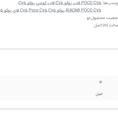
چسب‌ها :
POCO C75
،
قاب پوگو C75
،
قاب گوشی پوکو C75
،
XIAOMI POCO C75
،
پوکو C75
،
Poco C75
،
C75
،
قای پوکو C75
ضعیت محصول
:
نو
الت کالا
:
اصل
نو
اصل