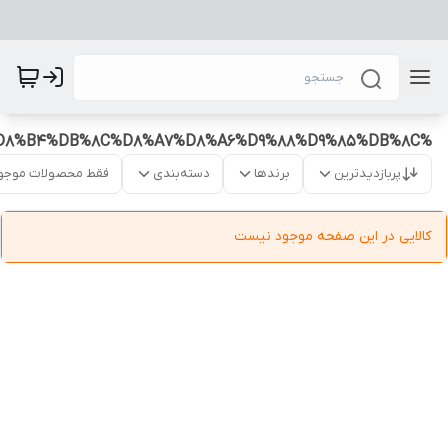
%D8%B3%D8%A7%D8%B9%D8%AA%20%D8%B4%DB%8C%D8%A7%D8%A6%D9%88%D9%85%DB%8C
پربازدیدترین
برندها
دسته‌بندی
فقط محصولات موجو
کالایی در این صفحه موجود نیست